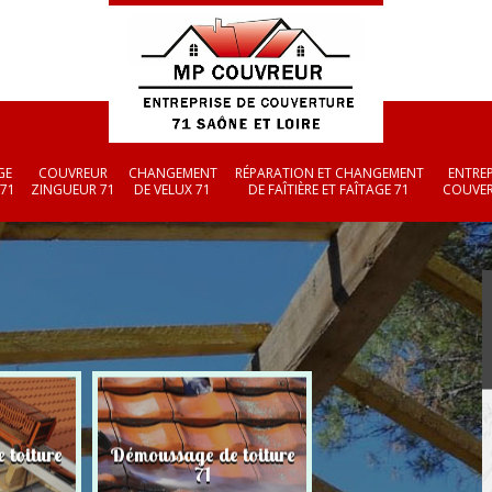
GE
COUVREUR
CHANGEMENT
RÉPARATION ET CHANGEMENT
ENTREP
 71
ZINGUEUR 71
DE VELUX 71
DE FAÎTIÈRE ET FAÎTAGE 71
COUVER
 toiture
Démoussage de toiture
Couvreur zingueu
71