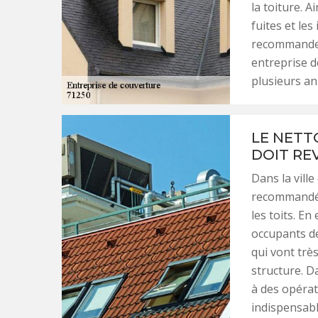
la toiture. A
fuites et les
recommander 
entreprise d
plusieurs ann
LE NETTO
DOIT RE
Dans la ville
recommandé d
les toits. En
occupants de
qui vont trè
structure. 
à des opérat
indispensabl