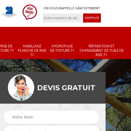
ON VOUS RAPPELLE GRATUITEMENT
RISE DE
HABILLAGE
HYDROFUGE
RÉPARATION ET
TURE 71
PLANCHE DE RIVE
DE TOITURE 71
CHANGEMENT DE TUILE DE
71
RIVE 71
DEVIS GRATUIT
Réparation et
Changement de velux
r 71
changement de faîtièr
71
et faîtage 71