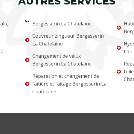
AUTRES SERVICES
alu,
Bergesserin La Chatelaine
Habi
Berg
Couvreur zingueur Bergesserin
La Chatelaine
Hydr
La
La C
Changement de velux
Bergesserin La Chatelaine
Répa
tuil
Réparation et changement de
e
Chat
faîtière et faîtage Bergesserin La
Chatelaine