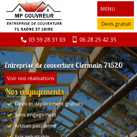
MENU
Devis gratuit
03 59 28 31 03
06 28 25 42 35
Entreprise de couverture Clermain 71520
Voir nos réalisations
Nos engagements
Devis et déplacement gratuits
Sans engagement
Artisan passionné
Prix imbattable