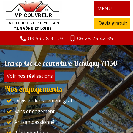
MENU
Devis gratuit
03 59 28 31 03
06 28 25 42 35
Entreprise de couverture Demigny 71150
Voir nos réalisations
Nos engagements
Devis et déplacement gratuits
Sans engagement
Artisan passionné
Prix imbattable