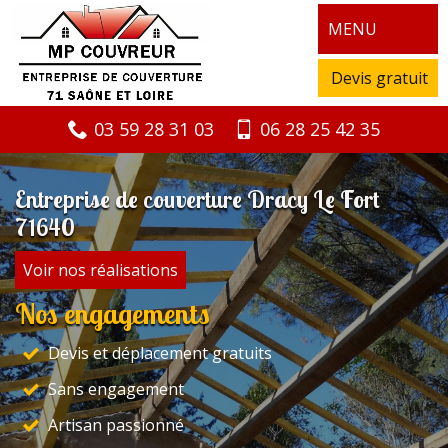
MENU
Devis gratuit
03 59 28 31 03
06 28 25 42 35
Entreprise de couverture Dracy Le Fort
71640
Voir nos réalisations
Nos engagements
Devis et déplacement gratuits
Sans engagement
Artisan passionné