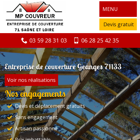
MENU
Devis gratuit
03 59 28 31 03
06 28 25 42 35
Entreprise de couverture Geanges 71133
Voir nos réalisations
Nos engagements
Devis et déplacement gratuits
Sans engagement
Artisan passionné
Prix imbattable