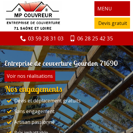
MENU
Devis gratuit
03 59 28 31 03
06 28 25 42 35
Entreprise de couverture Gourdon 71690
Voir nos réalisations
Nos engagements
Devis et déplacement gratuits
Sans engagement
Artisan passionné
Prix imbattable