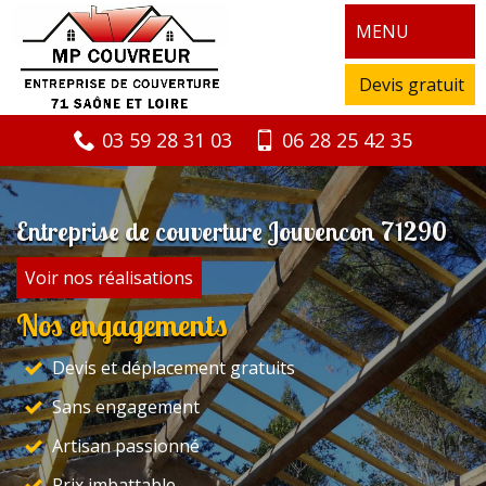
MENU
Devis gratuit
03 59 28 31 03
06 28 25 42 35
Entreprise de couverture Jouvencon 71290
Voir nos réalisations
Nos engagements
Devis et déplacement gratuits
Sans engagement
Artisan passionné
Prix imbattable