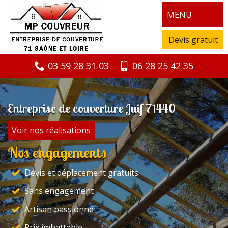
MENU
Devis gratuit
03 59 28 31 03
06 28 25 42 35
Entreprise de couverture Juif 71440
Voir nos réalisations
Nos engagements
Devis et déplacement gratuits
Sans engagement
Artisan passionné
Prix imbattable