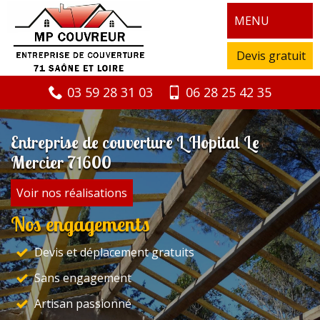
MENU
Devis gratuit
03 59 28 31 03
06 28 25 42 35
Entreprise de couverture L Hopital Le
Mercier 71600
Voir nos réalisations
Nos engagements
Devis et déplacement gratuits
Sans engagement
Artisan passionné