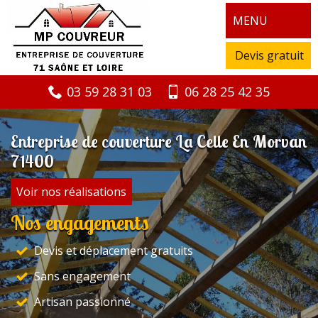
MENU
Devis gratuit
03 59 28 31 03
06 28 25 42 35
Entreprise de couverture La Celle En Morvan
71400
Voir nos réalisations
Nos engagements
Devis et déplacement gratuits
Sans engagement
Artisan passionné