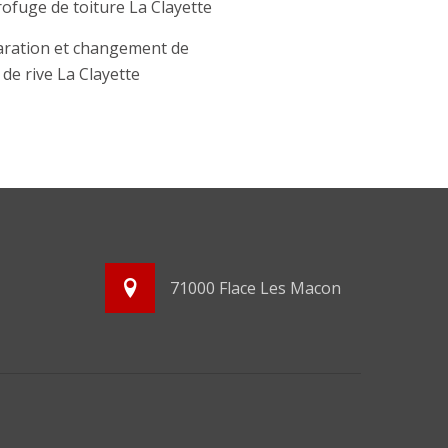
ofuge de toiture La Clayette
ration et changement de
e de rive La Clayette
71000 Flace Les Macon