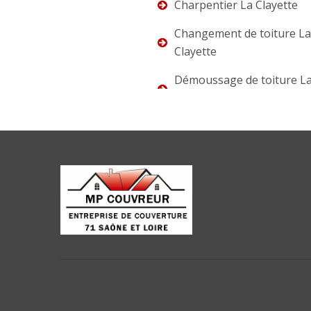
Charpentier La Clayette
Changement de toiture La
Clayette
Démoussage de toiture L