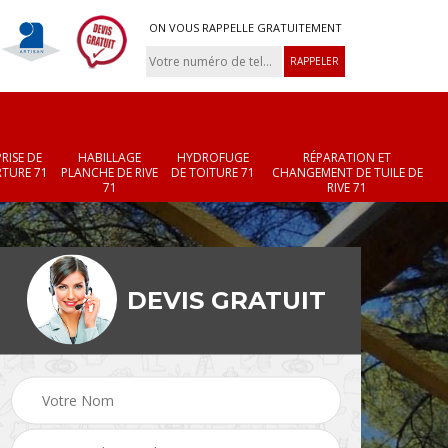
ON VOUS RAPPELLE GRATUITEMENT
RISE DE
HABILLAGE
HYDROFUGE
RÉPARATION ET
TURE 71
PLANCHE DE RIVE
DE TOITURE 71
CHANGEMENT DE TUILE DE
71
RIVE 71
DEVIS GRATUIT
Réparation et
Changement de velux
r 71
changement de faîtièr
71
et faîtage 71