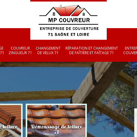
GE
COUVREUR
CHANGEMENT
RÉPARATION ET CHANGEMENT
ENTREP
 71
ZINGUEUR 71
DE VELUX 71
DE FAÎTIÈRE ET FAÎTAGE 71
COUVER
 toiture
Démoussage de toiture
Couvreur zingueu
71