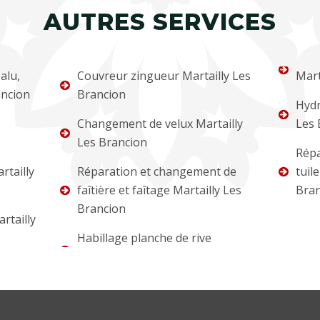
AUTRES SERVICES
alu,
Couvreur zingueur Martailly Les
Mart
ancion
Brancion
Hydr
Changement de velux Martailly
Les 
Les Brancion
Répa
rtailly
Réparation et changement de
tuil
faîtière et faîtage Martailly Les
Bran
Brancion
rtailly
Habillage planche de rive