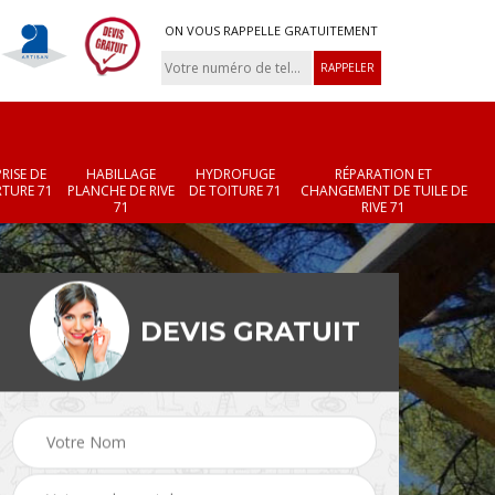
ON VOUS RAPPELLE GRATUITEMENT
RISE DE
HABILLAGE
HYDROFUGE
RÉPARATION ET
TURE 71
PLANCHE DE RIVE
DE TOITURE 71
CHANGEMENT DE TUILE DE
71
RIVE 71
DEVIS GRATUIT
Réparation et
Changement de velux
r 71
changement de faîtièr
71
et faîtage 71