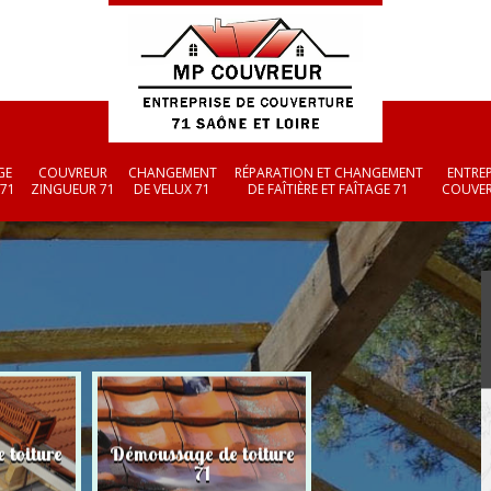
GE
COUVREUR
CHANGEMENT
RÉPARATION ET CHANGEMENT
ENTREP
 71
ZINGUEUR 71
DE VELUX 71
DE FAÎTIÈRE ET FAÎTAGE 71
COUVER
 toiture
Démoussage de toiture
Couvreur zingueu
71