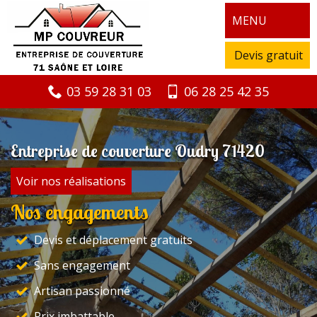
MENU
Devis gratuit
03 59 28 31 03
06 28 25 42 35
Entreprise de couverture Oudry 71420
Voir nos réalisations
Nos engagements
Devis et déplacement gratuits
Sans engagement
Artisan passionné
Prix imbattable