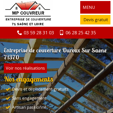
MENU
Devis gratuit
03 59 28 31 03
06 28 25 42 35
Entreprise de couverture Ouroux Sur Saone
71370
Voir nos réalisations
Nos engagements
Devis et déplacement gratuits
Sans engagement
Artisan passionné