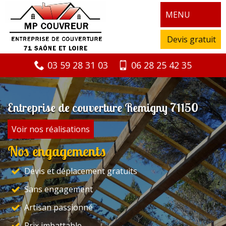
MENU
Devis gratuit
03 59 28 31 03
06 28 25 42 35
Entreprise de couverture Remigny 71150
Voir nos réalisations
Nos engagements
Devis et déplacement gratuits
Sans engagement
Artisan passionné
Prix imbattable