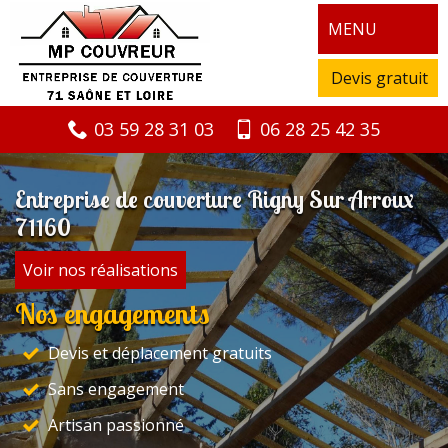
MENU
Devis gratuit
03 59 28 31 03
06 28 25 42 35
Entreprise de couverture Rigny Sur Arroux
71160
Voir nos réalisations
Nos engagements
Devis et déplacement gratuits
Sans engagement
Artisan passionné