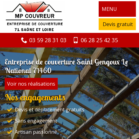
MENU
Devis gratuit
03 59 28 31 03
06 28 25 42 35
Entreprise de couverture Saint Gengoux Le
National 71460
Voir nos réalisations
Nos engagements
Devis et déplacement gratuits
Sans engagement
Artisan passionné