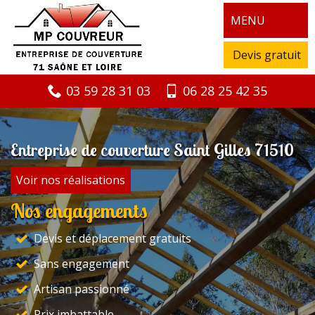
MENU
Devis gratuit
03 59 28 31 03
06 28 25 42 35
Entreprise de couverture Saint Gilles 71510
Voir nos réalisations
Nos engagements
Devis et déplacement gratuits
Sans engagement
Artisan passionné
Prix imbattable