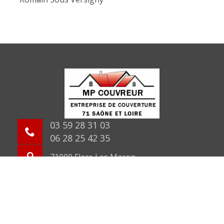
03 59 28 31 03
06 28 25 42 35
71000 Flace Les Macon
©2026 Tout droit réservé -
Mentions légales