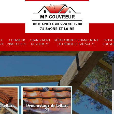
GE
COUVREUR
CHANGEMENT
RÉPARATION ET CHANGEMENT
ENTREP
 71
ZINGUEUR 71
DE VELUX 71
DE FAÎTIÈRE ET FAÎTAGE 71
COUVER
 toiture
Démoussage de toiture
Couvreur zingueu
71