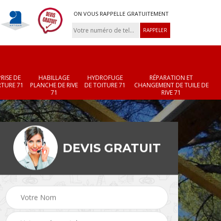
ON VOUS RAPPELLE GRATUITEMENT
RISE DE
HABILLAGE
HYDROFUGE
RÉPARATION ET
TURE 71
PLANCHE DE RIVE
DE TOITURE 71
CHANGEMENT DE TUILE DE
71
RIVE 71
DEVIS GRATUIT
Réparation et
Changement de velux
r 71
changement de faîtièr
71
et faîtage 71