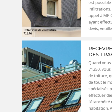
est possible
infiltration
appel à MP C
ayant effect
devis, veuill
RECEVRE
DES TRA
Quand vous 
71350, vous 
de toiture, 
de tout le m
spécialisés 
effectuer des
l’étanchéité
habitation. 