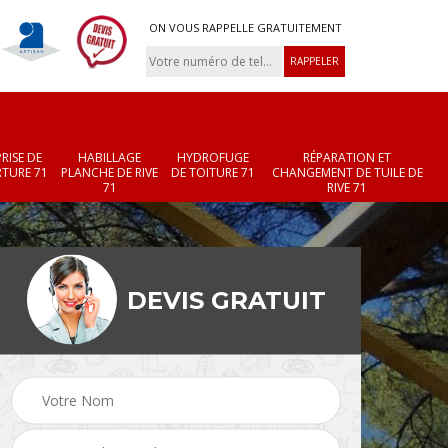
ON VOUS RAPPELLE GRATUITEMENT
RISE DE
HABILLAGE
HYDROFUGE
RÉPARATION ET
TURE 71
PLANCHE DE RIVE
DE TOITURE 71
CHANGEMENT DE TUILE DE
71
RIVE 71
DEVIS GRATUIT
Réparation et
Changement de velux
r 71
changement de faîtièr