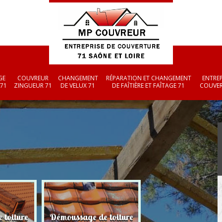
GE
COUVREUR
CHANGEMENT
RÉPARATION ET CHANGEMENT
ENTREP
 71
ZINGUEUR 71
DE VELUX 71
DE FAÎTIÈRE ET FAÎTAGE 71
COUVER
 toiture
Démoussage de toiture
Couvreur zingueu