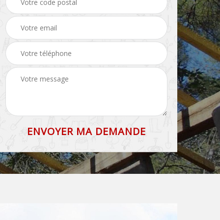
71
et faîtage 71