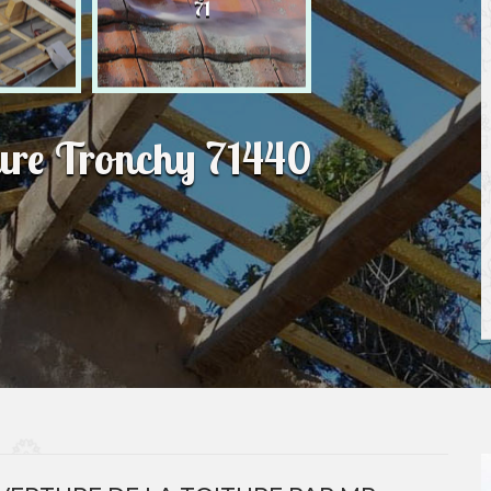
71
ture Tronchy 71440