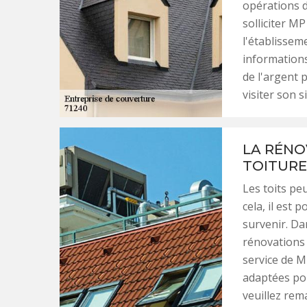
opérations d
solliciter MP
l'établissem
informations 
de l'argent p
visiter son s
LA RÉNO
TOITURE
Les toits peu
cela, il est
survenir. Dan
rénovations 
service de M
adaptées pou
veuillez rem