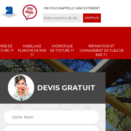
ON VOUS RAPPELLE GRATUITEMENT
RISE DE
HABILLAGE
HYDROFUGE
RÉPARATION ET
TURE 71
PLANCHE DE RIVE
DE TOITURE 71
CHANGEMENT DE TUILE DE
71
RIVE 71
DEVIS GRATUIT
Réparation et
Changement de velux
r 71
changement de faîtièr
71
et faîtage 71