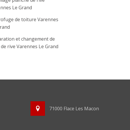
llage planche de rive
nnes Le Grand
ofuge de toiture Varennes
rand
ration et changement de
e de rive Varennes Le Grand
71000 Flace Les Macon