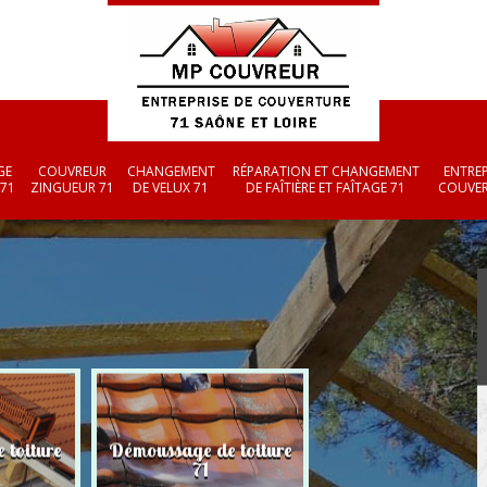
GE
COUVREUR
CHANGEMENT
RÉPARATION ET CHANGEMENT
ENTREP
 71
ZINGUEUR 71
DE VELUX 71
DE FAÎTIÈRE ET FAÎTAGE 71
COUVER
 toiture
Démoussage de toiture
Couvreur zingueu
71