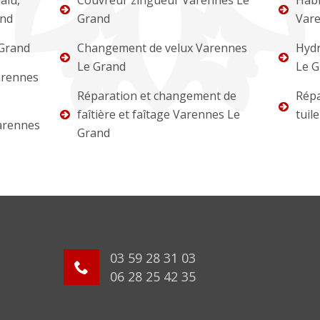
alu,
Couvreur zingueur Varennes Le
Habi
and
Grand
Vare
 Grand
Changement de velux Varennes
Hydr
Le Grand
Le G
arennes
Réparation et changement de
Répa
faîtière et faîtage Varennes Le
tuil
arennes
Grand
03 59 28 31 03
06 28 25 42 35