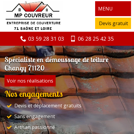
MENU
Devis gratuit
03 59 28 31 03
06 28 25 42 35
Spécialiste en démoussage de toiture
Changy 71120
Voir nos réalisations
Nos engagements
Devis et déplacement gratuits
Sans engagement
Artisan passionné