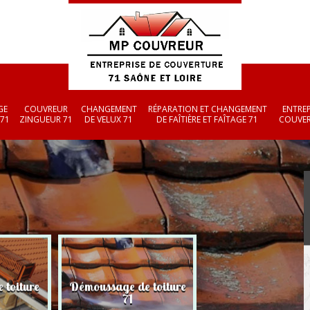
GE
COUVREUR
CHANGEMENT
RÉPARATION ET CHANGEMENT
ENTREP
 71
ZINGUEUR 71
DE VELUX 71
DE FAÎTIÈRE ET FAÎTAGE 71
COUVER
 toiture
Démoussage de toiture
Couvreur zingueu
71