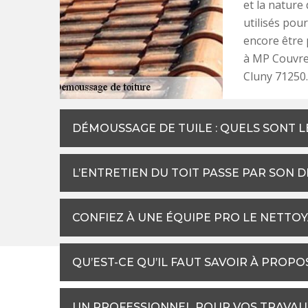
et la nature
utilisés pou
encore être p
à MP Couvreu
Cluny 71250.
DÉMOUSSAGE DE TUILE : QUELS SONT L
L’ENTRETIEN DU TOIT PASSE PAR SON
CONFIEZ À UNE ÉQUIPE PRO LE NETTO
QU’EST-CE QU’IL FAUT SAVOIR À PROPO
UN PROFESSIONNEL POUR VOS TRAVAU