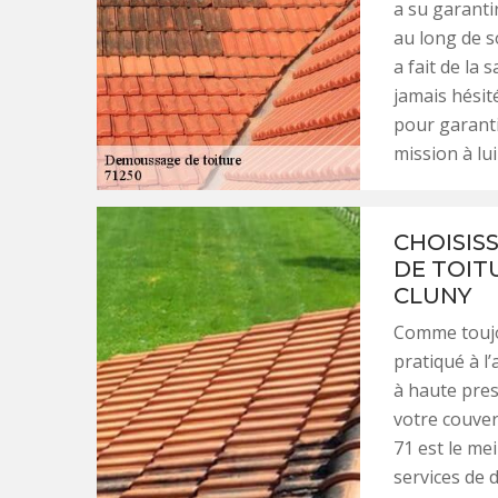
a su garanti
au long de s
a fait de la 
jamais hésit
pour garant
mission à lui
CHOISIS
DE TOIT
CLUNY
Comme toujo
pratiqué à l
à haute pres
votre couve
71 est le mei
services de 