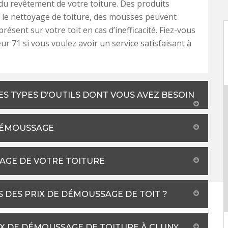
 du revêtement de votre toiture. Des produits
r le nettoyage de toiture, des mousses peuvent
résent sur votre toit en cas d’inefficacité. Fiez-vous
r 71 si vous voulez avoir un service satisfaisant à
ES TYPES D’OUTILS DONT VOUS AVEZ BESOIN
 DÉMOUSSAGE
YAGE DE VOTRE TOITURE
S DES PRIX DE DÉMOUSSAGE DE TOIT ?
X DE DÉMOUSSAGE DE TOITURE À CLUNY