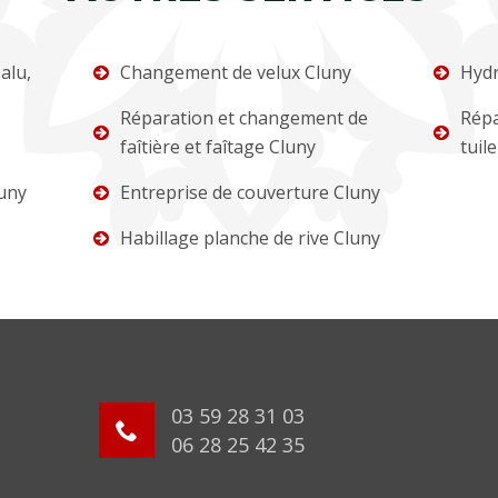
alu,
Changement de velux Cluny
Hydr
Réparation et changement de
Répa
faîtière et faîtage Cluny
tuil
uny
Entreprise de couverture Cluny
Habillage planche de rive Cluny
03 59 28 31 03
06 28 25 42 35