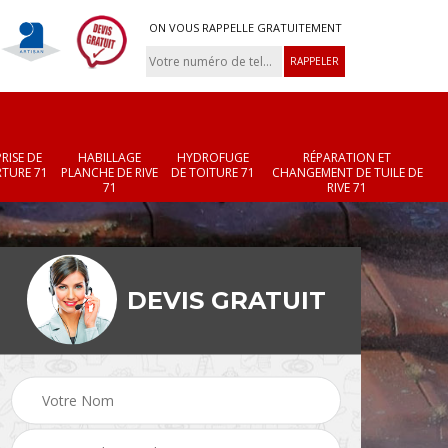
ON VOUS RAPPELLE GRATUITEMENT
RISE DE
HABILLAGE
HYDROFUGE
RÉPARATION ET
TURE 71
PLANCHE DE RIVE
DE TOITURE 71
CHANGEMENT DE TUILE DE
71
RIVE 71
DEVIS GRATUIT
Réparation et
Changement de velux
r 71
changement de faîtièr
71
et faîtage 71