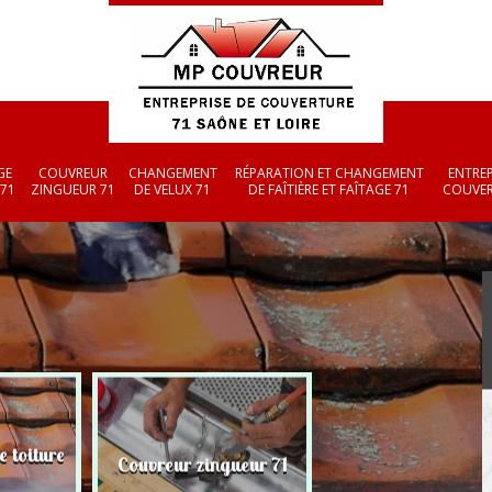
GE
COUVREUR
CHANGEMENT
RÉPARATION ET CHANGEMENT
ENTREP
 71
ZINGUEUR 71
DE VELUX 71
DE FAÎTIÈRE ET FAÎTAGE 71
COUVER
 toiture
Changement de ve
Couvreur zingueur 71
71