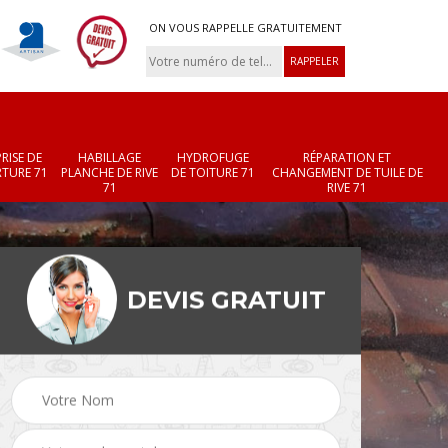
ON VOUS RAPPELLE GRATUITEMENT
RISE DE
HABILLAGE
HYDROFUGE
RÉPARATION ET
TURE 71
PLANCHE DE RIVE
DE TOITURE 71
CHANGEMENT DE TUILE DE
71
RIVE 71
DEVIS GRATUIT
Réparation et
lux
Entreprise de
changement de faîtière
couverture 71
et faîtage 71