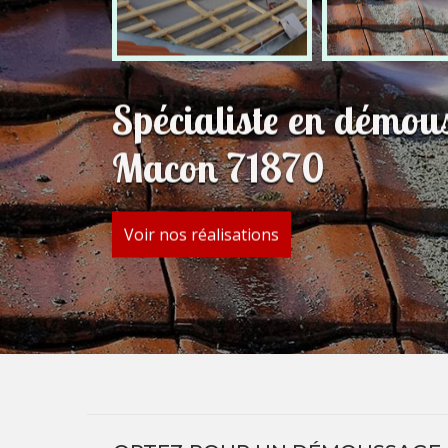
Spécialiste en démous
Macon 71870
Voir nos réalisations