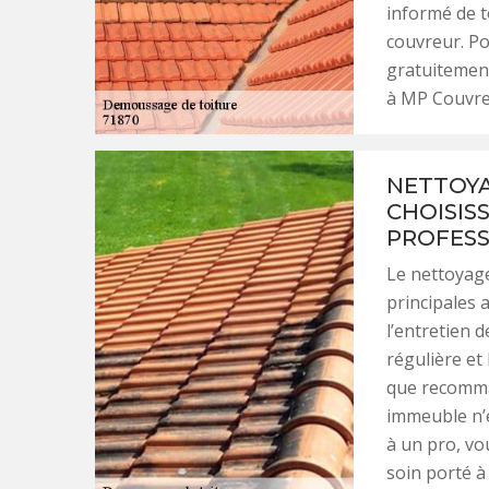
informé de t
couvreur. Po
gratuitement
à MP Couvre
NETTOYA
CHOISISS
PROFESS
Le nettoyage
principales 
l’entretien 
régulière et
que recomman
immeuble n’e
à un pro, vou
soin porté à