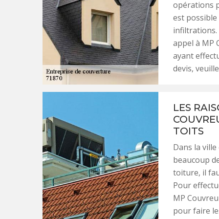
opérations po
est possible
infiltration
appel à MP C
ayant effect
devis, veuill
LES RAIS
COUVREU
TOITS
Dans la ville
beaucoup de 
toiture, il f
Pour effectu
MP Couvreur 
pour faire le