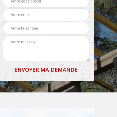
71
et faîtage 71