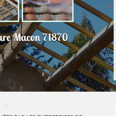
71
ture Macon 71870