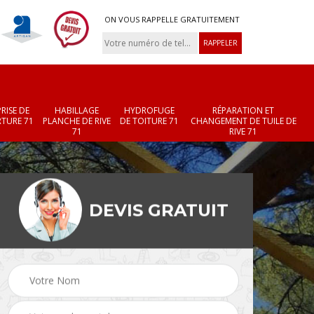
ON VOUS RAPPELLE GRATUITEMENT
RISE DE
HABILLAGE
HYDROFUGE
RÉPARATION ET
TURE 71
PLANCHE DE RIVE
DE TOITURE 71
CHANGEMENT DE TUILE DE
71
RIVE 71
DEVIS GRATUIT
Réparation et
Changement de velux
r 71
changement de faîtièr