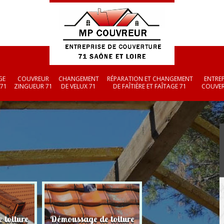
GE
COUVREUR
CHANGEMENT
RÉPARATION ET CHANGEMENT
ENTREP
 71
ZINGUEUR 71
DE VELUX 71
DE FAÎTIÈRE ET FAÎTAGE 71
COUVER
 toiture
Démoussage de toiture
Couvreur zingueu