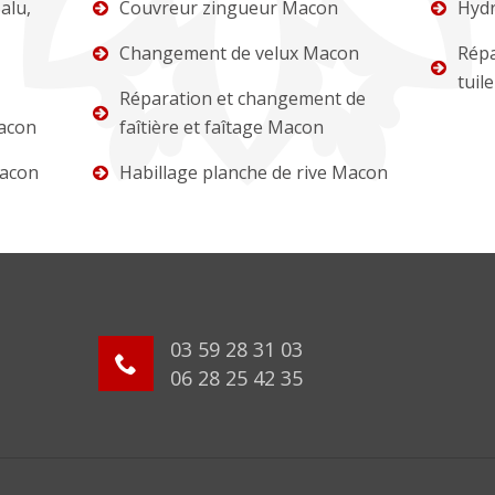
alu,
Couvreur zingueur Macon
Hydr
Changement de velux Macon
Répa
tuil
Réparation et changement de
acon
faîtière et faîtage Macon
Macon
Habillage planche de rive Macon
03 59 28 31 03
06 28 25 42 35