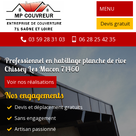
MENU
Devis gratuit
03 59 28 31 03
06 28 25 42 35
Professionnel en habillage planche de rive
Chissey Les Macon 71460
Voir nos réalisations
Nos engagements
Devis et déplacement gratuits
Sans engagement
Artisan passionné