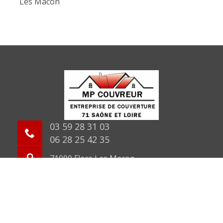
Les Macon
03 59 28 31 03
06 28 25 42 35
71000 Flace Les Macon
©2026 Tout droit réservé -
Mentions légales