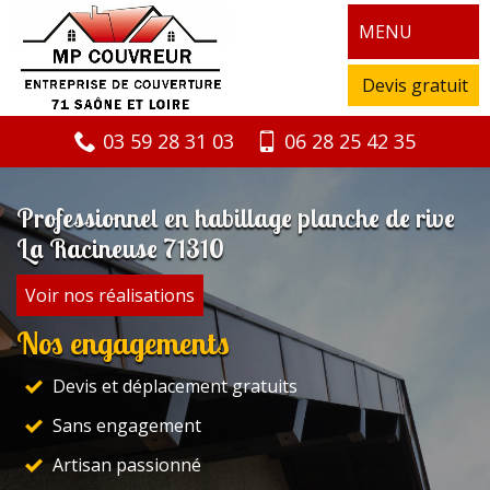
MENU
Devis gratuit
03 59 28 31 03
06 28 25 42 35
Professionnel en habillage planche de rive
La Racineuse 71310
Voir nos réalisations
Nos engagements
Devis et déplacement gratuits
Sans engagement
Artisan passionné