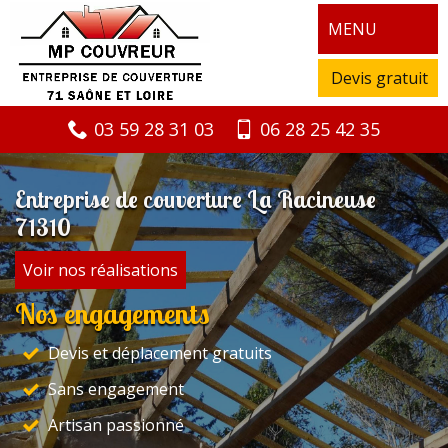
MENU
Devis gratuit
03 59 28 31 03
06 28 25 42 35
Entreprise de couverture La Racineuse
71310
Voir nos réalisations
Nos engagements
Devis et déplacement gratuits
Sans engagement
Artisan passionné