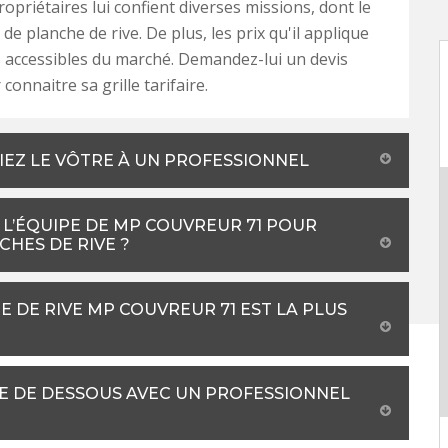
priétaires lui confient diverses missions, dont le
e planche de rive. De plus, les prix qu'il applique
s accessibles du marché. Demandez-lui un devis
 connaitre sa grille tarifaire.
FIEZ LE VÔTRE À UN PROFESSIONNEL
 L’ÉQUIPE DE MP COUVREUR 71 POUR
HES DE RIVE ?
E DE RIVE MP COUVREUR 71 EST LA PLUS
E DE DESSOUS AVEC UN PROFESSIONNEL