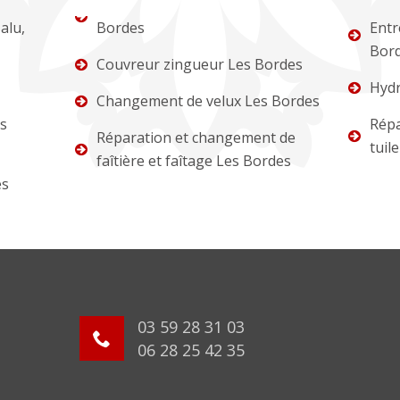
alu,
Bordes
Entr
Bor
Couvreur zingueur Les Bordes
Hydr
Changement de velux Les Bordes
s
Répa
Réparation et changement de
tuil
faîtière et faîtage Les Bordes
es
03 59 28 31 03
06 28 25 42 35