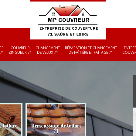
GE
COUVREUR
CHANGEMENT
RÉPARATION ET CHANGEMENT
ENTREP
 71
ZINGUEUR 71
DE VELUX 71
DE FAÎTIÈRE ET FAÎTAGE 71
COUVER
 toiture
Démoussage de toiture
Couvreur zingueu
71