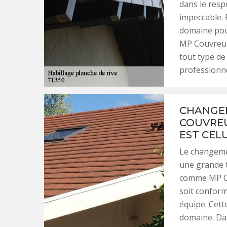
dans le resp
impeccable. 
domaine pour
MP Couvreur 
tout type de
professionne
CHANGEM
COUVREU
EST CEL
Le changemen
une grande t
comme MP Cou
soit conforme
équipe. Cett
domaine. Dan