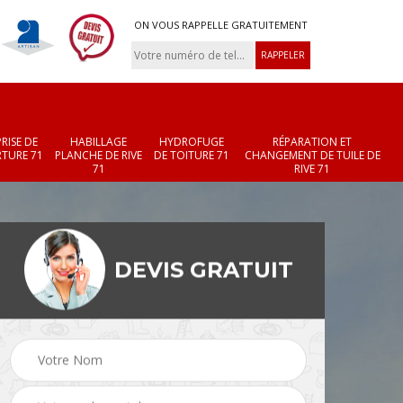
ON VOUS RAPPELLE GRATUITEMENT
RISE DE
HABILLAGE
HYDROFUGE
RÉPARATION ET
TURE 71
PLANCHE DE RIVE
DE TOITURE 71
CHANGEMENT DE TUILE DE
71
RIVE 71
DEVIS GRATUIT
Réparation et
Changement de velux
r 71
changement de faîtièr
71
et faîtage 71