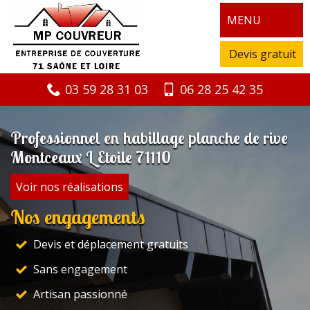
MENU
Devis gratuit
03 59 28 31 03
06 28 25 42 35
Professionnel en habillage planche de rive
Montceaux L Etoile 71110
Voir nos réalisations
Nos engagements
Devis et déplacement gratuits
Sans engagement
Artisan passionné