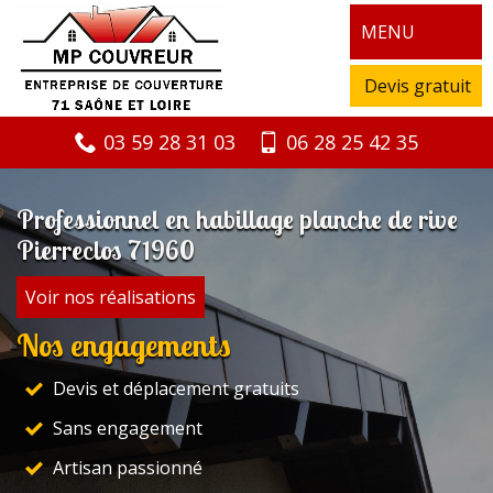
MENU
Devis gratuit
03 59 28 31 03
06 28 25 42 35
Professionnel en habillage planche de rive
Pierreclos 71960
Voir nos réalisations
Nos engagements
Devis et déplacement gratuits
Sans engagement
Artisan passionné