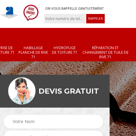
ON VOUS RAPPELLE GRATUITEMENT
RISE DE
HABILLAGE
HYDROFUGE
RÉPARATION ET
TURE 71
PLANCHE DE RIVE
DE TOITURE 71
CHANGEMENT DE TUILE DE
71
RIVE 71
DEVIS GRATUIT
Réparation et
Changement de velux
r 71
changement de faîtièr
71
et faîtage 71