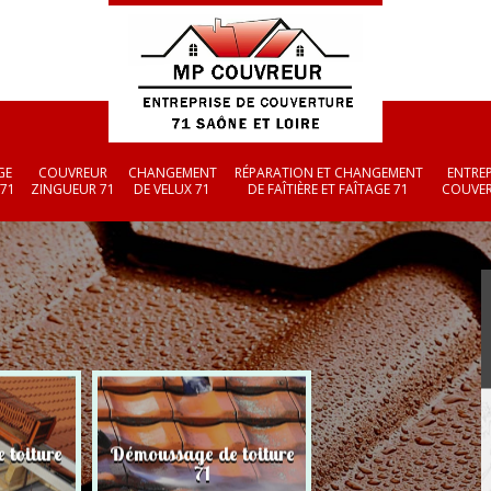
GE
COUVREUR
CHANGEMENT
RÉPARATION ET CHANGEMENT
ENTREP
 71
ZINGUEUR 71
DE VELUX 71
DE FAÎTIÈRE ET FAÎTAGE 71
COUVER
 toiture
Démoussage de toiture
Couvreur zingueu
71