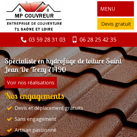
MENU
Devis gratuit
03 59 28 31 03
06 28 25 42 35
Spécialiste en hydrofuge de toiture Saint
Jean De Trezy 71490
Voir nos réalisations
Nos engagements
Devis et déplacement gratuits
Sans engagement
Artisan passionné