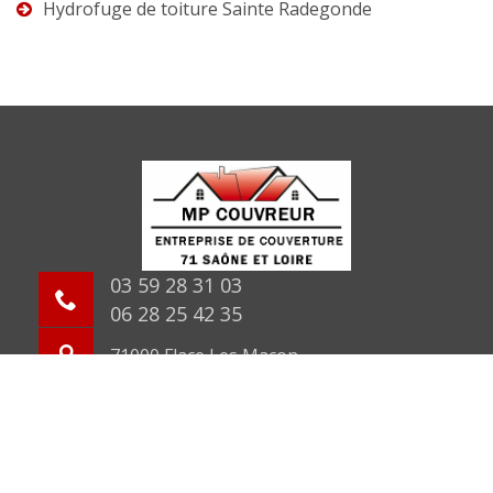
Hydrofuge de toiture Sainte Radegonde
03 59 28 31 03
06 28 25 42 35
71000 Flace Les Macon
©2026 Tout droit réservé -
Mentions légales