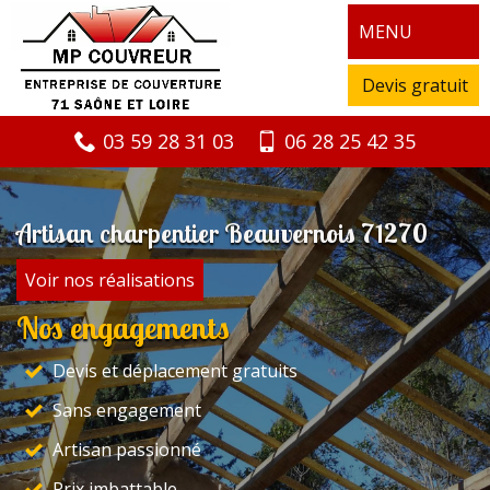
MENU
Devis gratuit
03 59 28 31 03
06 28 25 42 35
Artisan charpentier Beauvernois 71270
Voir nos réalisations
Nos engagements
Devis et déplacement gratuits
Sans engagement
Artisan passionné
Prix imbattable