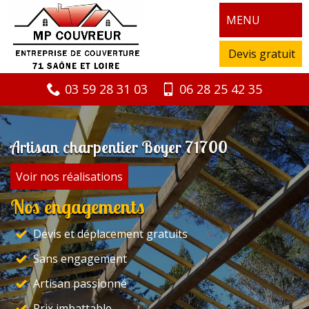
MENU
Devis gratuit
03 59 28 31 03
06 28 25 42 35
Artisan charpentier Boyer 71700
Voir nos réalisations
Nos engagements
Devis et déplacement gratuits
Sans engagement
Artisan passionné
Prix imbattable