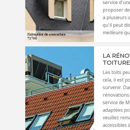
service d'un
proposer de s
a plusieurs 
qu'il peut d
meilleure qua
LA RÉNO
TOITURE
Les toits peu
cela, il est
survenir. Dan
rénovations 
service de M
adaptées pou
veuillez rem
accessibles à