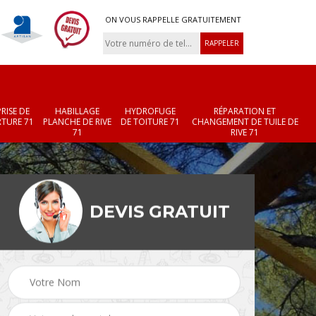
ON VOUS RAPPELLE GRATUITEMENT
RISE DE
HABILLAGE
HYDROFUGE
RÉPARATION ET
TURE 71
PLANCHE DE RIVE
DE TOITURE 71
CHANGEMENT DE TUILE DE
71
RIVE 71
DEVIS GRATUIT
Réparation et
Changement de velux
r 71
changement de faîtièr