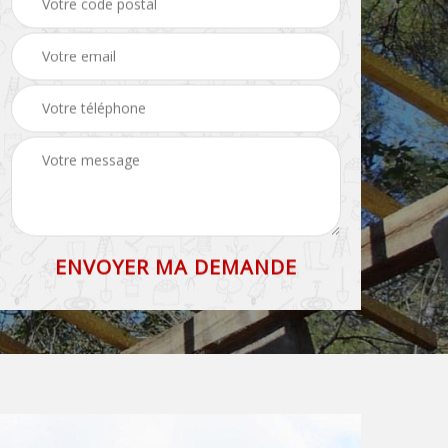
71
et faîtage 71