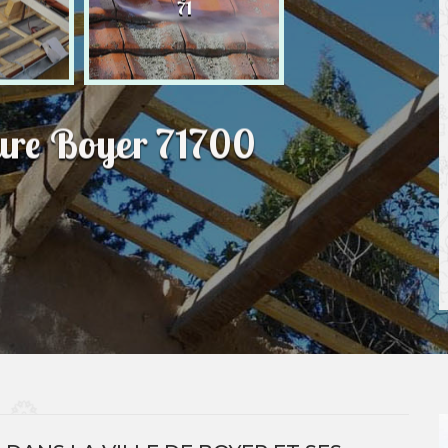
71
ture Boyer 71700