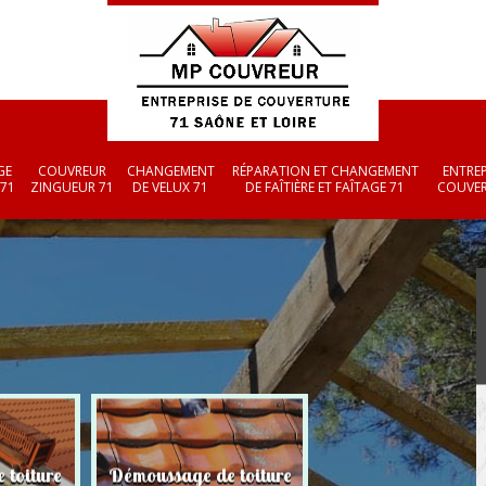
GE
COUVREUR
CHANGEMENT
RÉPARATION ET CHANGEMENT
ENTREP
 71
ZINGUEUR 71
DE VELUX 71
DE FAÎTIÈRE ET FAÎTAGE 71
COUVER
 toiture
Démoussage de toiture
Couvreur zingueu