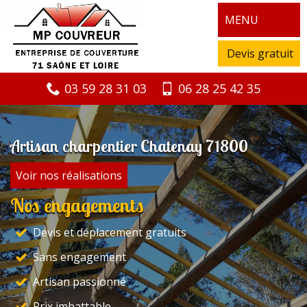
MENU
Devis gratuit
03 59 28 31 03
06 28 25 42 35
Artisan charpentier Chatenay 71800
Voir nos réalisations
Nos engagements
Devis et déplacement gratuits
Sans engagement
Artisan passionné
Prix imbattable