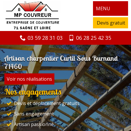
MENU
Devis gratuit
03 59 28 31 03
06 28 25 42 35
Artisan charpentier Curtil Sous Burnand
71460
Voir nos réalisations
Nos engagements
Devis et déplacement gratuits
Sans engagement
Artisan passionné