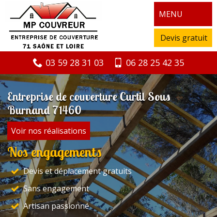
MENU
Devis gratuit
03 59 28 31 03
06 28 25 42 35
Entreprise de couverture Curtil Sous
Burnand 71460
Voir nos réalisations
Nos engagements
Devis et déplacement gratuits
Sans engagement
Artisan passionné