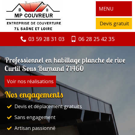
MENU
Devis gratuit
03 59 28 31 03
06 28 25 42 35
Professionnel en habillage planche de rive
Curtil Sous Burnand 71460
Voir nos réalisations
Nos engagements
Devis et déplacement gratuits
Sans engagement
Artisan passionné