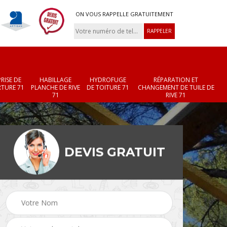
ON VOUS RAPPELLE GRATUITEMENT
RISE DE
HABILLAGE
HYDROFUGE
RÉPARATION ET
TURE 71
PLANCHE DE RIVE
DE TOITURE 71
CHANGEMENT DE TUILE DE
71
RIVE 71
DEVIS GRATUIT
Réparation et
Changement de velux
r 71
changement de faîtièr