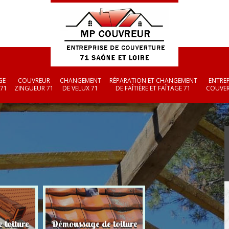
GE
COUVREUR
CHANGEMENT
RÉPARATION ET CHANGEMENT
ENTREP
 71
ZINGUEUR 71
DE VELUX 71
DE FAÎTIÈRE ET FAÎTAGE 71
COUVER
 toiture
Démoussage de toiture
Couvreur zingueu