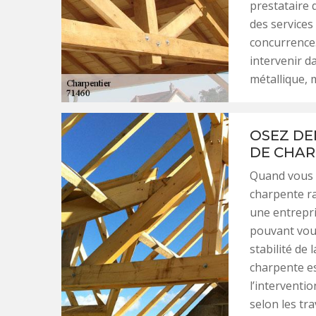
prestataire 
des services 
concurrence.
intervenir d
métallique, 
OSEZ DE
DE CHAR
Quand vous a
charpente ra
une entrepr
pouvant vous
stabilité de 
charpente es
l’interventi
selon les tra