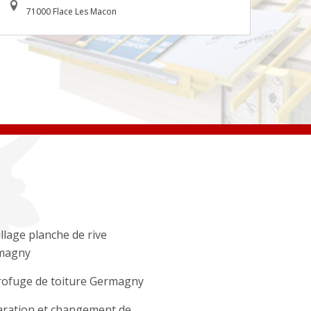
71000 Flace Les Macon
llage planche de rive
magny
ofuge de toiture Germagny
ration et changement de