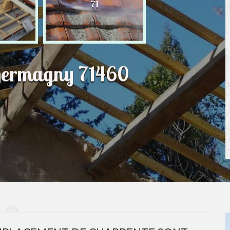
71
 Germagny 71460