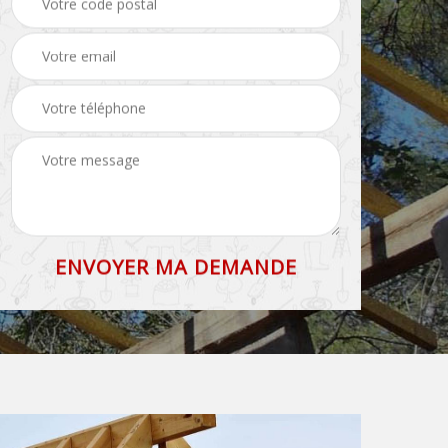
71
et faîtage 71