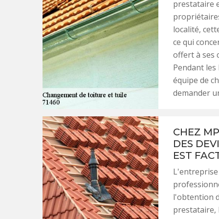
prestataire e
propriétaire
localité, ce
ce qui conce
offert à ses
Pendant les
équipe de ch
demander un 
CHEZ MP
DES DEV
EST FAC
L'entreprise
professionn
l'obtention 
prestataire, 