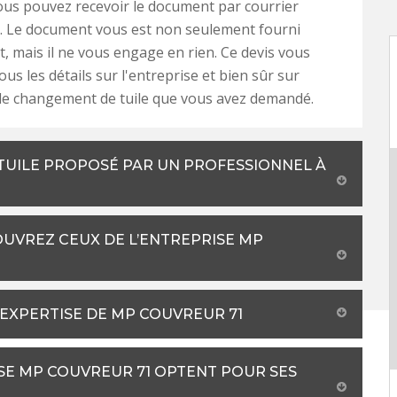
ous pouvez recevoir le document par courrier
e. Le document vous est non seulement fourni
, mais il ne vous engage en rien. Ce devis vous
us les détails sur l'entreprise et bien sûr sur
de changement de tuile que vous avez demandé.
TUILE PROPOSÉ PAR UN PROFESSIONNEL À
OUVREZ CEUX DE L’ENTREPRISE MP
'EXPERTISE DE MP COUVREUR 71
ISE MP COUVREUR 71 OPTENT POUR SES