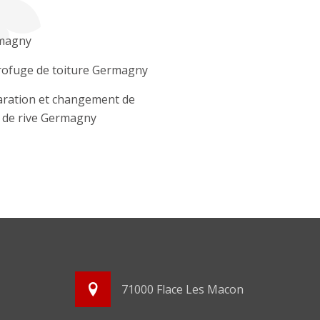
magny
ofuge de toiture Germagny
ration et changement de
e de rive Germagny
71000 Flace Les Macon