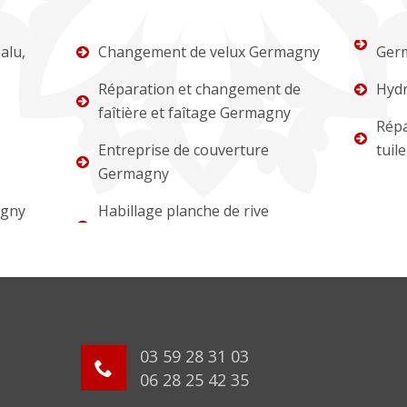
alu,
Changement de velux Germagny
Ger
Réparation et changement de
Hydr
faîtière et faîtage Germagny
Répa
Entreprise de couverture
tuil
Germagny
agny
Habillage planche de rive
03 59 28 31 03
06 28 25 42 35