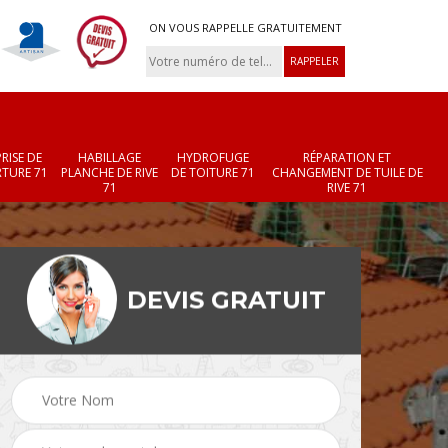
ON VOUS RAPPELLE GRATUITEMENT
RISE DE
HABILLAGE
HYDROFUGE
RÉPARATION ET
TURE 71
PLANCHE DE RIVE
DE TOITURE 71
CHANGEMENT DE TUILE DE
71
RIVE 71
DEVIS GRATUIT
Réparation et
Changement de velux
r 71
changement de faîtièr
71
et faîtage 71