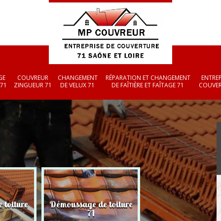
GE
COUVREUR
CHANGEMENT
RÉPARATION ET CHANGEMENT
ENTREP
 71
ZINGUEUR 71
DE VELUX 71
DE FAÎTIÈRE ET FAÎTAGE 71
COUVER
 toiture
Démoussage de toiture
Couvreur zingueu
71