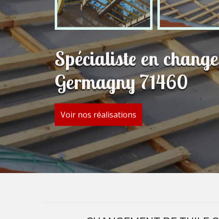
Spécialiste en change
Germagny 71460
Voir nos réalisations