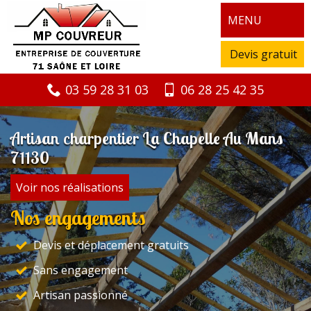
MENU
Devis gratuit
03 59 28 31 03
06 28 25 42 35
Artisan charpentier La Chapelle Au Mans
71130
Voir nos réalisations
Nos engagements
Devis et déplacement gratuits
Sans engagement
Artisan passionné