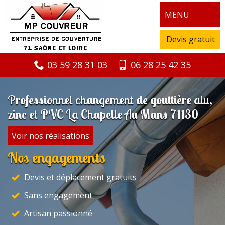
MENU
Devis gratuit
03 59 28 31 03
06 28 25 42 35
Professionnel changement de gouttière alu,
zinc et PVC La Chapelle Au Mans 71130
Voir nos réalisations
Nos engagements
Devis et déplacement gratuits
Sans engagement
Artisan passionné