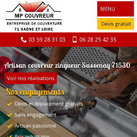
MENU
Devis gratuit
03 59 28 31 03
06 28 25 42 35
Artisan couvreur zingueur Sassenay 71530
Voir nos réalisations
Nos engagements
Devis et déplacement gratuits
Sans engagement
Artisan passionné
Prix imbattable