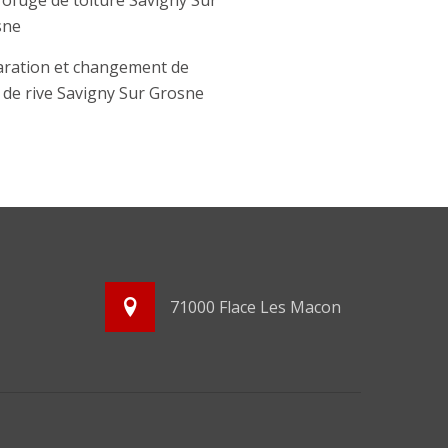
ofuge de toiture Savigny Sur
sne
ration et changement de
e de rive Savigny Sur Grosne
71000 Flace Les Macon