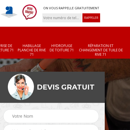
ON VOUS RAPPELLE GRATUITEMENT
RISE DE
HABILLAGE
HYDROFUGE
RÉPARATION ET
TURE 71
PLANCHE DE RIVE
DE TOITURE 71
CHANGEMENT DE TUILE DE
71
RIVE 71
DEVIS GRATUIT
Réparation et
Changement de velux
r 71
changement de faîtièr
71
et faîtage 71