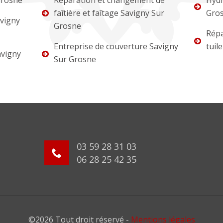
Grosne
Réparation et changement de
Hydr
faîtière et faîtage Savigny Sur
Gro
vigny
Grosne
Répa
Entreprise de couverture Savigny
tuil
avigny
Sur Grosne
03 59 28 31 03
06 28 25 42 35
©2026 Tout droit réservé -
Mentions légales