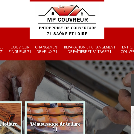
GE
COUVREUR
CHANGEMENT
RÉPARATION ET CHANGEMENT
ENTREP
 71
ZINGUEUR 71
DE VELUX 71
DE FAÎTIÈRE ET FAÎTAGE 71
COUVER
 toiture
Démoussage de toiture
Couvreur zingueu
71