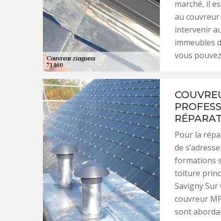
marché, il es
au couvreur 
intervenir a
immeubles d’
vous pouvez 
COUVREU
PROFESS
RÉPARAT
Pour la répa
de s’adresse
formations s
toiture princ
Savigny Sur 
couvreur MP 
sont abordab