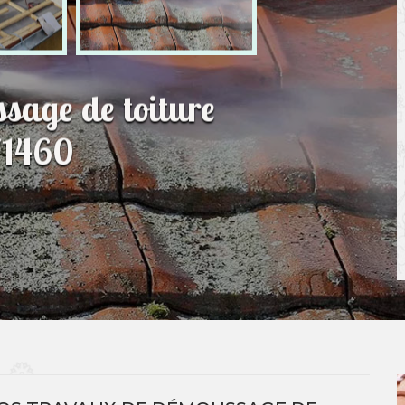
sage de toiture
71460