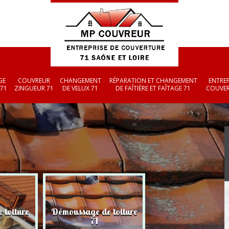
GE
COUVREUR
CHANGEMENT
RÉPARATION ET CHANGEMENT
ENTREP
 71
ZINGUEUR 71
DE VELUX 71
DE FAÎTIÈRE ET FAÎTAGE 71
COUVER
 toiture
Démoussage de toiture
Couvreur zingueu
71