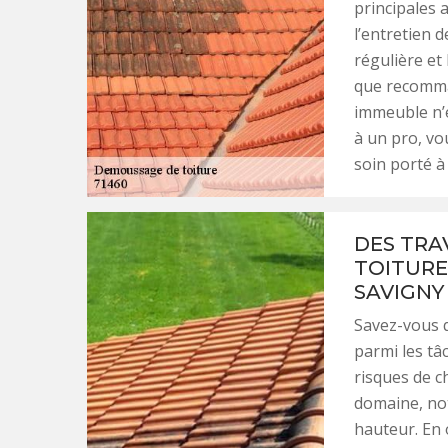
principales 
l’entretien 
régulière et
que recomman
immeuble n’e
à un pro, vou
soin porté à
DES TRA
TOITURE
SAVIGNY
Savez-vous q
parmi les tâ
risques de c
domaine, not
hauteur. En 