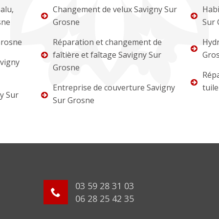
alu,
Changement de velux Savigny Sur
Habi
sne
Grosne
Sur 
Grosne
Réparation et changement de
Hydr
faîtière et faîtage Savigny Sur
Gro
vigny
Grosne
Répa
Entreprise de couverture Savigny
tuil
y Sur
Sur Grosne
03 59 28 31 03
06 28 25 42 35