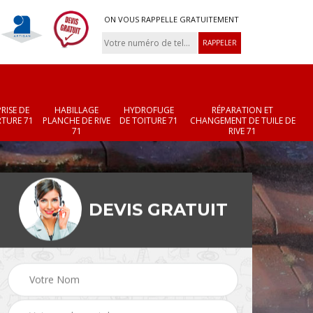
ON VOUS RAPPELLE GRATUITEMENT
RISE DE
HABILLAGE
HYDROFUGE
RÉPARATION ET
TURE 71
PLANCHE DE RIVE
DE TOITURE 71
CHANGEMENT DE TUILE DE
71
RIVE 71
DEVIS GRATUIT
Réparation et
Changement de velux
r 71
changement de faîtièr
71
et faîtage 71