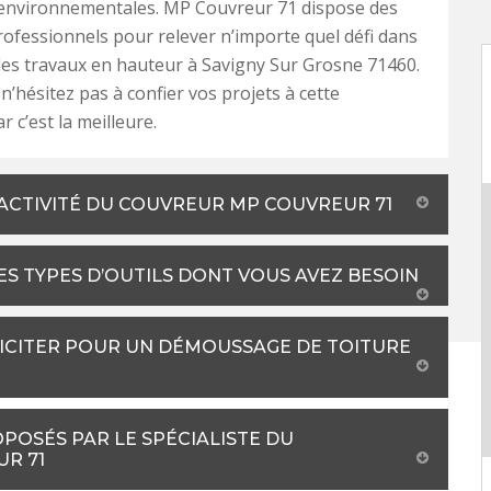
 environnementales. MP Couvreur 71 dispose des
ofessionnels pour relever n’importe quel défi dans
es travaux en hauteur à Savigny Sur Grosne 71460.
n’hésitez pas à confier vos projets à cette
r c’est la meilleure.
 ACTIVITÉ DU COUVREUR MP COUVREUR 71
ES TYPES D’OUTILS DONT VOUS AVEZ BESOIN
LICITER POUR UN DÉMOUSSAGE DE TOITURE
POSÉS PAR LE SPÉCIALISTE DU
R 71