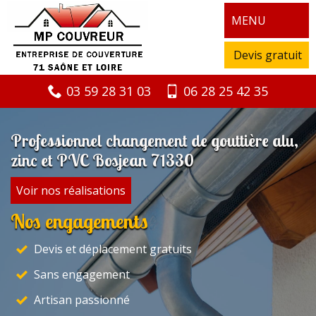
MENU
Devis gratuit
03 59 28 31 03
06 28 25 42 35
Professionnel changement de gouttière alu,
zinc et PVC Bosjean 71330
Voir nos réalisations
Nos engagements
Devis et déplacement gratuits
Sans engagement
Artisan passionné